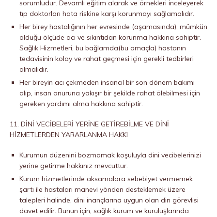
sorumludur. Devamlı eğitim alarak ve örnekleri inceleyerek
tıp doktorları hata riskine karşı korunmayı sağlamalıdır.
Her birey hastalığının her evresinde (aşamasında), mümkün
olduğu ölçüde acı ve sıkıntıdan korunma hakkına sahiptir.
Sağlık Hizmetleri, bu bağlamda(bu amaçla) hastanın
tedavisinin kolay ve rahat geçmesi için gerekli tedbirleri
almalıdır.
Her bireyin acı çekmeden insancıl bir son dönem bakımı
alıp, insan onuruna yakışır bir şekilde rahat ölebilmesi için
gereken yardımı alma hakkına sahiptir.
11. DİNİ VECİBELERİ YERİNE GETİREBİLME VE DİNİ
HİZMETLERDEN YARARLANMA HAKKI
Kurumun düzenini bozmamak koşuluyla dini vecibelerinizi
yerine getirme hakkınız mevcuttur.
Kurum hizmetlerinde aksamalara sebebiyet vermemek
şartı ile hastaları manevi yönden desteklemek üzere
talepleri halinde, dini inançlarına uygun olan din görevlisi
davet edilir. Bunun için, sağlık kurum ve kuruluşlarında