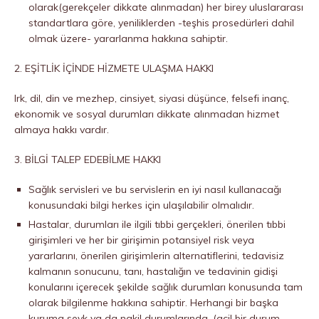
olarak(gerekçeler dikkate alınmadan) her birey uluslararası
standartlara göre, yeniliklerden -teşhis prosedürleri dahil
olmak üzere- yararlanma hakkına sahiptir.
2. EŞİTLİK İÇİNDE HİZMETE ULAŞMA HAKKI
Irk, dil, din ve mezhep, cinsiyet, siyasi düşünce, felsefi inanç,
ekonomik ve sosyal durumları dikkate alınmadan hizmet
almaya hakkı vardır.
3. BİLGİ TALEP EDEBİLME HAKKI
Sağlık servisleri ve bu servislerin en iyi nasıl kullanacağı
konusundaki bilgi herkes için ulaşılabilir olmalıdır.
Hastalar, durumları ile ilgili tıbbi gerçekleri, önerilen tıbbi
girişimleri ve her bir girişimin potansiyel risk veya
yararlarını, önerilen girişimlerin alternatiflerini, tedavisiz
kalmanın sonucunu, tanı, hastalığın ve tedavinin gidişi
konularını içerecek şekilde sağlık durumları konusunda tam
olarak bilgilenme hakkına sahiptir. Herhangi bir başka
kuruma sevk ya da nakil durumlarında, (acil bir durum