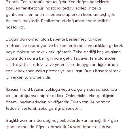
Birincisi Fenilketonüri hastalığıdır. Yenidoğan bebeklerde
görülen fenilketonüri hastalığı tedavi edilebilir zeka
geriliklerinin en önemli nedeni olup erken konulan teşhiş ile
önlenebilmektedir. Fenilketonüri doğumsal metabolik bir
hastalıktır.
Doğumda normal olan bebekte beslenmeyi takiben
metabolize olamayan ve biriken fenilalanin ve artıkları giderek
beyin dokusuna toksik etki gösterir. Zeka geriliği beş ve altıncı
aylarından sonra belirgin hale gelir. Tedavisi fenilalaninden
kısıtlı diyettir. Tedavi iyi ve yeterli sürede uygulandığı zaman
çocuk beklenen zeka potansiyeline ulaşır. Bunu başarabilmek
için erken tanı önemlidir.
İkincisi Tiroid bezinin yokluğu veya az çalışması sonucunda
oluşan doğumsal hipotiroididir. Önlenebilir zeka geriliğinin
önemli nedenlerinden bir diğeridir. Erken tanı ile hormon
tedavisi verilerek zeka geriliği önlenebilir.
Sağlıklı zamanında doğmuş bebeklerde kan örneği ilk 7 gün
içinde olmalıdır. Eğer ilk örnek ilk 24 saat içinde alındı ise,