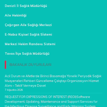
Denizli İl Sağlık Müdürlüğü
Aile Hekimliği
Çağırgan Aile Sağlığı Merkezi
E-Nabız Kişisel Sağlık Sİstemi
Merkezi Hekim Randevu Sistemi
Tavas İlçe Sağlık Müdürlüğü
BAKANLIK DUYURULARI
Acil Durum ve Afetlerde Birinci Basamağa Yönelik Periyodik Sağlık
Muayeneleri Rehberi Güncelleme Çalıştayı Organizasyon Hizmet
Alımı – Teklif Vermeye Davet
7 Ağustos 2026
REQUEST FOR EXPRESSIONS OF INTEREST (REOI)Software
Development, Updating, Maintenance and Support Services for
the Infectious Disease Surveillance and Early Warning System